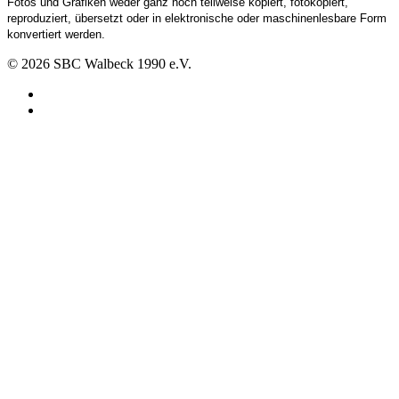
Fotos und Grafiken weder ganz noch teilweise kopiert, fotokopiert,
reproduziert, übersetzt oder in elektronische oder maschinenlesbare Form
konvertiert werden.
© 2026 SBC Walbeck 1990 e.V.
Datenschutz
Impressum
Home
Schießstand
Waffen
Satzung