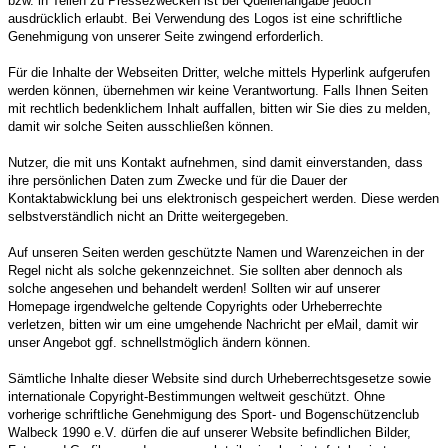
bzw. in Teilen zu Pressezwecken ist bei Quellenangabe jedoch
ausdrücklich erlaubt. Bei Verwendung des Logos ist eine schriftliche
Genehmigung von unserer Seite zwingend erforderlich.
Für die Inhalte der Webseiten Dritter, welche mittels Hyperlink aufgerufen
werden können, übernehmen wir keine Verantwortung. Falls Ihnen Seiten
mit rechtlich bedenklichem Inhalt auffallen, bitten wir Sie dies zu melden,
damit wir solche Seiten ausschließen können.
Nutzer, die mit uns Kontakt aufnehmen, sind damit einverstanden, dass
ihre persönlichen Daten zum Zwecke und für die Dauer der
Kontaktabwicklung bei uns elektronisch gespeichert werden. Diese werden
selbstverständlich nicht an Dritte weitergegeben.
Auf unseren Seiten werden geschützte Namen und Warenzeichen in der
Regel nicht als solche gekennzeichnet. Sie sollten aber dennoch als
solche angesehen und behandelt werden! Sollten wir auf unserer
Homepage irgendwelche geltende Copyrights oder Urheberrechte
verletzen, bitten wir um eine umgehende Nachricht per eMail, damit wir
unser Angebot ggf. schnellstmöglich ändern können.
Sämtliche Inhalte dieser Website sind durch Urheberrechtsgesetze sowie
internationale Copyright-Bestimmungen weltweit geschützt. Ohne
vorherige schriftliche Genehmigung des Sport- und Bogenschützenclub
Walbeck 1990 e.V. dürfen die auf unserer Website befindlichen Bilder,