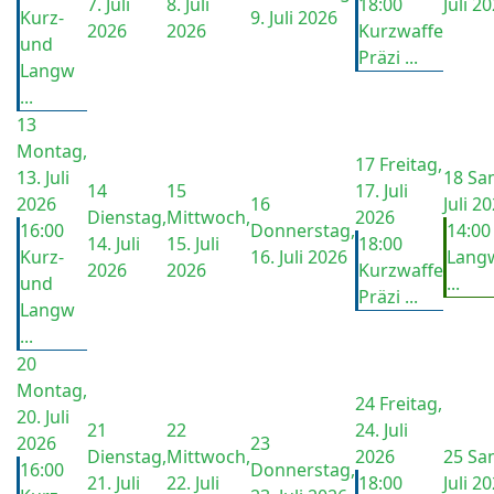
7. Juli
8. Juli
18:00
Juli 2
Kurz-
9. Juli 2026
2026
2026
Kurzwaffe
und
Präzi ...
Langw
...
13
Montag,
17
Freitag,
13. Juli
18
Sam
14
15
17. Juli
2026
16
Juli 2
Dienstag,
Mittwoch,
2026
16:00
Donnerstag,
14:00
14. Juli
15. Juli
18:00
Kurz-
16. Juli 2026
Langw
2026
2026
Kurzwaffe
und
...
Präzi ...
Langw
...
20
Montag,
24
Freitag,
20. Juli
21
22
24. Juli
2026
23
Dienstag,
Mittwoch,
2026
25
Sam
16:00
Donnerstag,
21. Juli
22. Juli
18:00
Juli 2