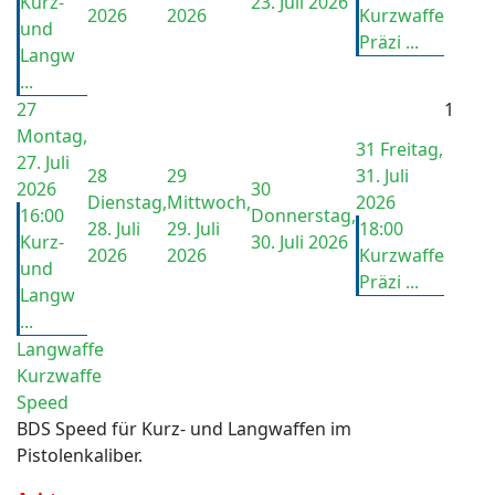
Kurz-
23. Juli 2026
2026
2026
Kurzwaffe
und
Präzi ...
Langw
...
27
1
Montag,
31
Freitag,
27. Juli
28
29
31. Juli
2026
30
Dienstag,
Mittwoch,
2026
16:00
Donnerstag,
28. Juli
29. Juli
18:00
Kurz-
30. Juli 2026
2026
2026
Kurzwaffe
und
Präzi ...
Langw
...
Langwaffe
Kurzwaffe
Speed
BDS Speed für Kurz- und Langwaffen im
Pistolenkaliber.