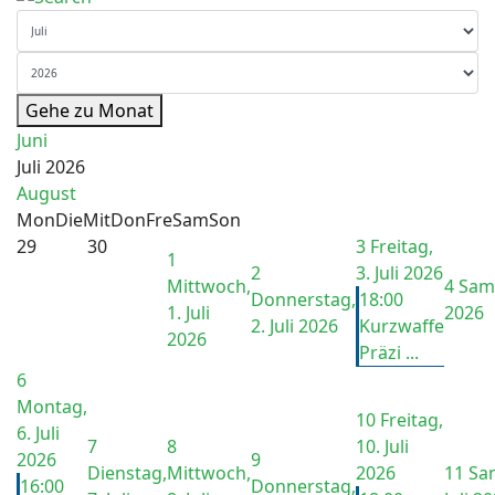
Gehe zu Monat
Juni
Juli 2026
August
Mon
Die
Mit
Don
Fre
Sam
Son
29
30
3
Freitag,
1
2
3. Juli 2026
Mittwoch,
4
Sams
Donnerstag,
18:00
1. Juli
2026
2. Juli 2026
Kurzwaffe
2026
Präzi ...
6
Montag,
10
Freitag,
6. Juli
7
8
10. Juli
2026
9
Dienstag,
Mittwoch,
2026
11
Sam
16:00
Donnerstag,